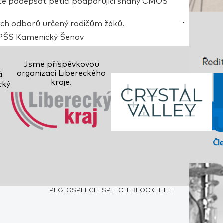
te podepsat petici podporující snahy ČMOS
ých odborů určený rodičům žáků.
UPŠS Kamenický Šenov
Jsme příspěvkovou
organizací
Libereckého
á
kraje
.
cký
PLG_GSPEECH_SPEECH_BLOCK_TITLE