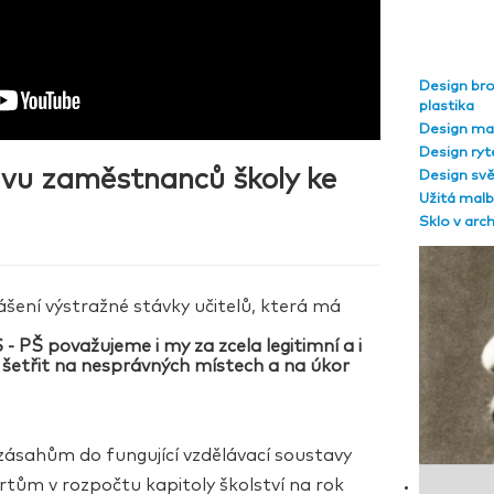
Design br
plastika
Design ma
Design ryt
tivu zaměstnanců školy ke
Design svě
Užitá mal
Sklo v arc
lášení výstražné stávky učitelů, která má
PŠ považujeme i my za zcela legitimní a i
 šetřit na nesprávných místech a na úkor
zásahům do fungující vzdělávací soustavy
rtům v rozpočtu kapitoly školství na rok