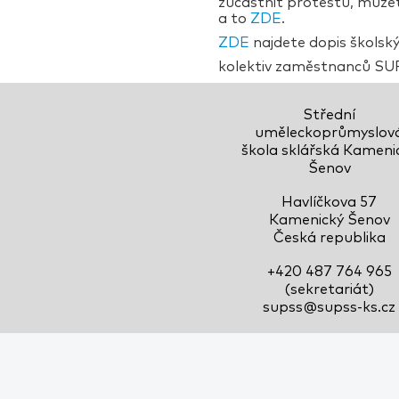
zúčastnit protestu, může
a to
ZDE
.
ZDE
najdete dopis školsk
kolektiv zaměstnanců S
Střední
uměleckoprůmyslov
škola sklářská Kameni
Šenov
Havlíčkova 57
Kamenický Šenov
Česká republika
+420 487 764 965
(sekretariát)
supss@supss-ks.cz